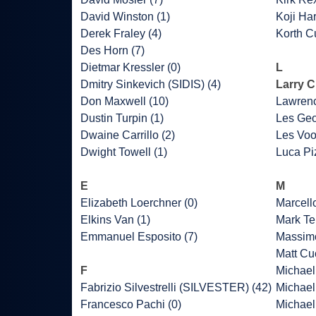
David Winston (1)
Koji Har
Derek Fraley (4)
Korth Cu
Des Horn (7)
Dietmar Kressler (0)
L
Dmitry Sinkevich (SIDIS) (4)
Larry C
Don Maxwell (10)
Lawrenc
Dustin Turpin (1)
Les Geo
Dwaine Carrillo (2)
Les Voo
Dwight Towell (1)
Luca Piz
E
M
Elizabeth Loerchner (0)
Marcell
Elkins Van (1)
Mark Ter
Emmanuel Esposito (7)
Massimo
Matt Cu
F
Michael 
Fabrizio Silvestrelli (SILVESTER) (42)
Michael
Francesco Pachi (0)
Michael