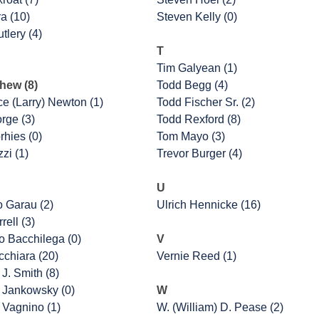
a (10)
Steven Kelly (0)
tlery (4)
T
Tim Galyean (1)
hew (8)
Todd Begg (4)
e (Larry) Newton (1)
Todd Fischer Sr. (2)
rge (3)
Todd Rexford (8)
rhies (0)
Tom Mayo (3)
zi (1)
Trevor Burger (4)
U
o Garau (2)
Ulrich Hennicke (16)
rell (3)
 Bacchilega (0)
V
cchiara (20)
Vernie Reed (1)
J. Smith (8)
 Jankowsky (0)
W
 Vagnino (1)
W. (William) D. Pease (2)