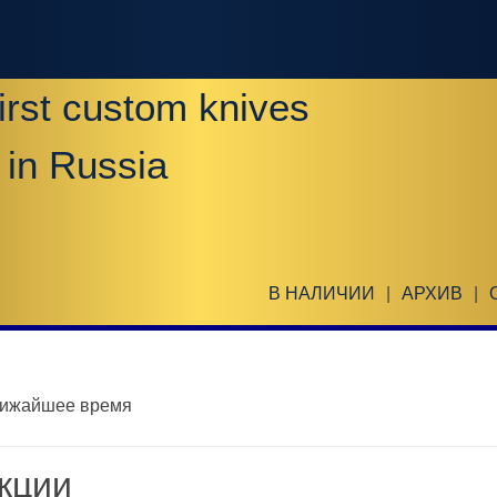
irst custom knives
 in Russia
В НАЛИЧИИ
|
АРХИВ
|
лижайшее время
кции