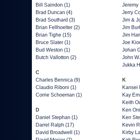
Bill Saindon (1)
Jeremy 
Brad Duncan (4)
Jerry Co
Brad Southard (3)
Jim & J
Brian Fellhoelter (2)
Jim Bur
Brian Tighe (15)
Jim Ha
Bruce Slater (1)
Joe Kio
Bud Weston (1)
Johan G
Butch Vallotton (2)
John W.
Jukka H
C
Charles Bennica (9)
K
Claudio Riboni (1)
Kansei 
Corrie Schoeman (1)
Kay Emb
Keith O
D
Ken Oni
Daniel Stephan (1)
Ken Ste
Darrel Ralph (17)
Kevin R
David Broadwell (1)
Kirby L
David Mosier (7)
Kirk Rex