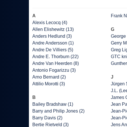
A
Frank Ni
Alexis Lecocq (4)
Allen Elishewitz (13)
G
Anders Hedlund (3)
George 
Andre Andersson (1)
Gerry M
Andre De Villiers (5)
Greg Lig
Andre E. Thorburn (22)
GTC kni
Andre Van Heerden (8)
Gunther
Antonio Fogarizzu (3)
Arno Bernard (2)
J
Attilio Morotti (3)
Jürgen 
J.L. (Le
B
James C
Bailey Bradshaw (1)
Jean Pa
Barry and Philip Jones (2)
Jean-Pie
Barry Davis (2)
Jean-Pi
Bertie Rietveld (3)
Jens An