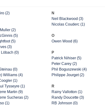
ro (2)
N
Neil Blackwood (3)
Nicolas Couderc (1)
Muller (2)
cGinnis (5)
O
htfoot (5)
Owen Wood (6)
ves (3)
 Löbach (0)
P
Patrick Nihiser (5)
Peter Carey (2)
Steinau (0)
Phil Boguszewski (4)
e) Williams (4)
Philippe Jourget (2)
oogler (1)
ul Tysseyre (1)
R
rre Martin (9)
Rainy Vallotton (1)
erre Sucheras (2)
Randy Doucette (3)
so (1)
RB Johnson (0)