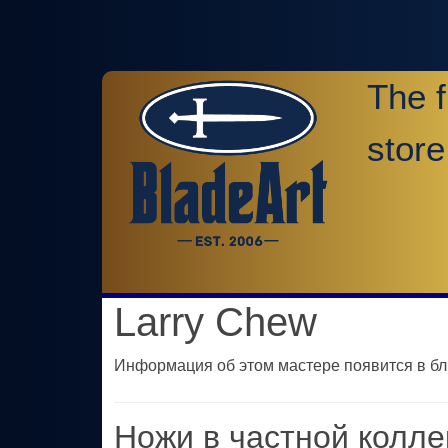
The f
store
Larry Chew
Информация об этом мастере появится в б
Ножи в частной колле