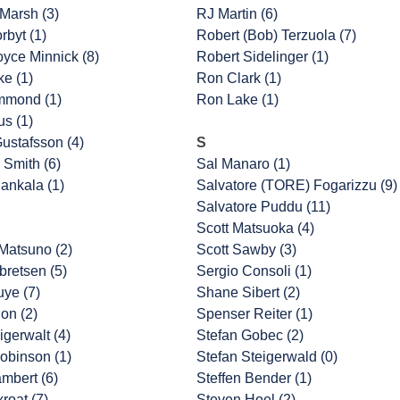
Marsh (3)
RJ Martin (6)
rbyt (1)
Robert (Bob) Terzuola (7)
oyce Minnick (8)
Robert Sidelinger (1)
ke (1)
Ron Clark (1)
mmond (1)
Ron Lake (1)
us (1)
ustafsson (4)
S
 Smith (6)
Sal Manaro (1)
ankala (1)
Salvatore (TORE) Fogarizzu (9)
Salvatore Puddu (11)
Scott Matsuoka (4)
Matsuno (2)
Scott Sawby (3)
retsen (5)
Sergio Consoli (1)
uye (7)
Shane Sibert (2)
on (2)
Spenser Reiter (1)
igerwalt (4)
Stefan Gobec (2)
obinson (1)
Stefan Steigerwald (0)
ambert (6)
Steffen Bender (1)
roat (7)
Steven Hoel (2)