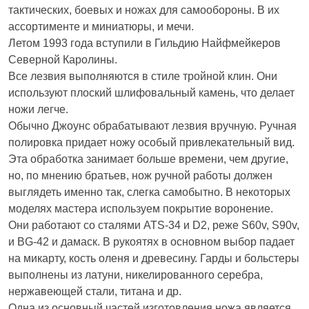
тактических, боевых и ножах для самообороны. В их
ассортименте и миниатюры, и мечи.
Летом 1993 года вступили в Гильдию Найфмейкеров
Северной Каролины.
Все лезвия выполняются в стиле тройной клин. Они
используют плоский шлифовальный камень, что делает
ножи легче.
Обычно Джоунс обрабатывают лезвия вручную. Ручная
полировка придает ножу особый привлекательный вид.
Эта обработка занимает больше времени, чем другие,
но, по мнению братьев, нож ручной работы должен
выглядеть именно так, слегка самобытно. В некоторых
моделях мастера используем покрытие воронение.
Они работают со сталями ATS-34 и D2, реже S60v, S90v,
и BG-42 и дамаск. В рукоятях в основном выбор падает
на микарту, кость оленя и древесину. Гарды и больстеры
выполнены из латуни, никелированного серебра,
нержавеющей стали, титана и др.
Одна из основный частей изготовления ножа является