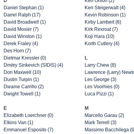
D
Ken Onion (2)
Daniel Stephan (1)
Ken Steigerwalt (4)
Darrel Ralph (17)
Kevin Robinson (1)
David Broadwell (1)
Kirby Lambert (6)
David Mosier (7)
Kirk Rexroat (7)
David Winston (1)
Koji Hara (10)
Derek Fraley (4)
Korth Cutlery (4)
Des Horn (7)
Dietmar Kressler (0)
L
Dmitry Sinkevich (SIDIS) (4)
Larry Chew (8)
Don Maxwell (10)
Lawrence (Larry) Newto
Dustin Turpin (1)
Les George (3)
Dwaine Carrillo (2)
Les Voorhies (0)
Dwight Towell (1)
Luca Pizzi (1)
E
M
Elizabeth Loerchner (0)
Marcello Garau (2)
Elkins Van (1)
Mark Terrell (3)
Emmanuel Esposito (7)
Massimo Bacchilega (0