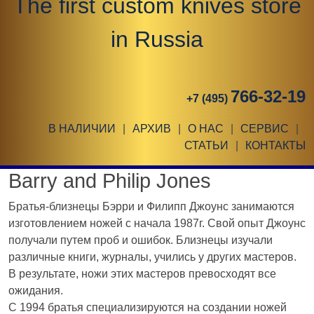
The first custom knives store
in Russia
766-32-19
+7 (495)
В НАЛИЧИИ
|
АРХИВ
|
О НАС
|
СЕРВИС
|
СТАТЬИ
|
КОНТАКТЫ
Barry and Philip Jones
Братья-близнецы Бэрри и Филипп Джоунс занимаются
изготовлением ножей с начала 1987г. Свой опыт Джоунс
получали путем проб и ошибок. Близнецы изучали
различные книги, журналы, учились у других мастеров.
В результате, ножи этих мастеров превосходят все
ожидания.
С 1994 братья специализируются на создании ножей