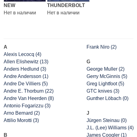
NEW
THUNDERBOLT
Нет в наличии
Нет в наличии
A
Frank Niro (2)
Alexis Lecocq (4)
Allen Elishewitz (13)
G
Anders Hedlund (3)
George Muller (2)
Andre Andersson (1)
Gerry McGinnis (5)
Andre De Villiers (5)
Greg Lightfoot (5)
Andre E. Thorburn (22)
GTC knives (3)
Andre Van Heerden (8)
Gunther Löbach (0)
Antonio Fogarizzu (3)
Arno Bernard (2)
J
Attilio Morotti (3)
Jürgen Steinau (0)
J.L. (Lee) Williams (4)
B
James Coogler (1)