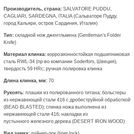
Производитель, страна:
SALVATORE PUDDU,
CAGLIARI, SARDEGNA, ITALIA (Сальваторе Пудду,
город Кальяри, остров Сардиния, Италия)
Тип:
складной нож джентльмена (Gentleman's Folder
Knife)
Материал клинка:
коррозионностойкая подшипниковая
сталь RWL-34 (пр-во компании Soderfors, Швеция),
твердость 59 HRc; ручная полировка клинка
Длина клинка, мм:
70
Рукоять
: плашки из полированного титана; больстеры
из нержавеющей стали 416 с дробеструйной обработкой
(BEAD BLASTED); спинка ножа выполнена из
нержавеющей стали 416; накладки из
пустынного железного дерева (DESERT IRON WOOD)
Вид замка:
лайнер-лок (liner lock)