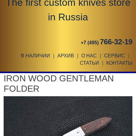
The first custom knives store
in Russia
766-32-19
+7 (495)
В НАЛИЧИИ
|
АРХИВ
|
О НАС
|
СЕРВИС
|
СТАТЬИ
|
КОНТАКТЫ
IRON WOOD GENTLEMAN
FOLDER