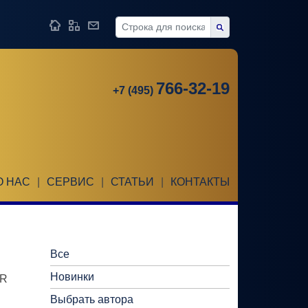
766-32-19
+7 (495)
О НАС
|
СЕРВИС
|
СТАТЬИ
|
КОНТАКТЫ
Все
Новинки
ER
Выбрать автора