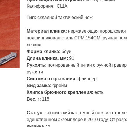
Калифорния, США
Тип:
складной тактический нож
Материал клинка:
нержавеющая порошковая
подшипниковая сталь CPM 154CM, ручная пол
лезвия
Форма клинка:
боуи
Длина клинка, мм:
91
Рукоять:
полированный титан с ручной грави
рукояти
Система открывания:
флиппер
Вид замка:
фрейм
Клипса брючного крепления:
есть
Вес, г:
115
Статус:
тактический кастомный нож, изготовле
единственном экземпляре в 2010 году. От разр
дизайна до