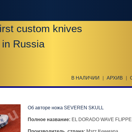
irst custom knives
 in Russia
В НАЛИЧИИ
|
АРХИВ
|
Об авторе ножа SEVEREN SKULL
Полное название:
EL DORADO WAVE FLIPP
Производитель, страна:
Мэтт Куччиара,