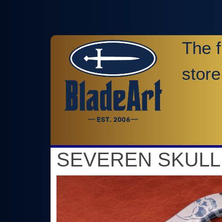
The f
store
SEVEREN SKULL