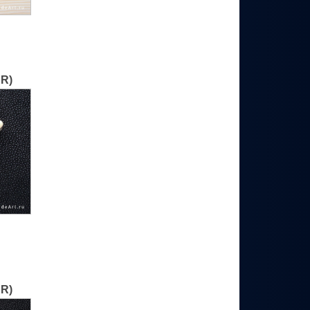
ER)
ER)