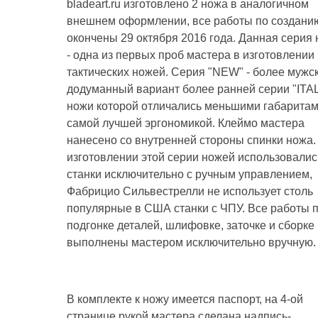
bladeart.ru изготовлено 2 ножа в аналогичном
внешнем оформлении, все работы по создани
окончены 29 октября 2016 года. Данная серия
- одна из первых проб мастера в изготовлении
тактических ножей. Серия "NEW" - более мужс
додуманный вариант более ранней серии "ITAL
ножи которой отличались меньшими габаритам
самой лучшей эргономикой. Клеймо мастера
нанесено со внутренней стороны спинки ножа.
изготовлении этой серии ножей использовалис
станки исключительно с ручным управлением,
Фабрицио Сильвестрелли не использует столь
популярные в США станки с ЧПУ. Все работы 
подгонке деталей, шлифовке, заточке и сборке
выполнены мастером исключительно вручную.
В комплекте к ножу имеется паспорт, на 4-ой
странице рукой мастера сделана надпись-