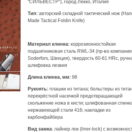
“СИЛЬВЕСТР”), город Лекко, Италия
Тип:
авторский складной тактический нож (Han
Made Tactical Foldin Knife)
Материал клинка:
коррозионностойкая
подшипниковая сталь RWL-34 (пр-во компании
Soderfors, Швеция), твердость 60-61 HRc, ручн
шлифовка лезвия
Длина клинка, мм:
98
Рукоять:
плашки из титана; больстеры из титан
перекрёстной насечкой предотвращающей
скольжение ножа в кисти; шлифованная спинка
нержавеющей стали 416; накладки из
карбонфайбера
Вид замка
: лайнер лок (liner-lock) с возможно