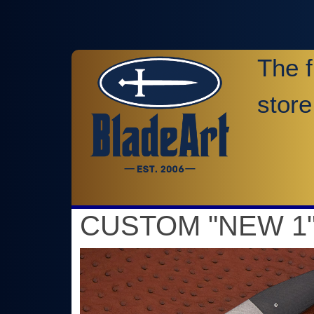
The f
store
CUSTOM "NEW 1