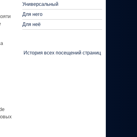
Универсальный
Для него
кояти
е
Для неё
ма
История всех посещений страниц
de
ковых