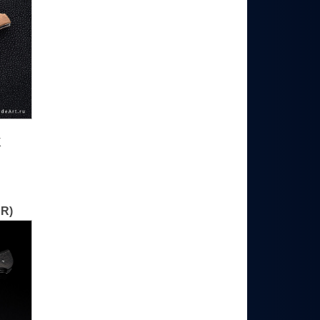
K
ER)