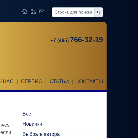
766-32-19
+7 (495)
О НАС
|
СЕРВИС
|
СТАТЬИ
|
КОНТАКТЫ
Все
Новинки
nives
релли
Выбрать автора