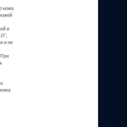
ю ножа
 ножей
кой и
O",
и и не
 При
ь
по
 ножа