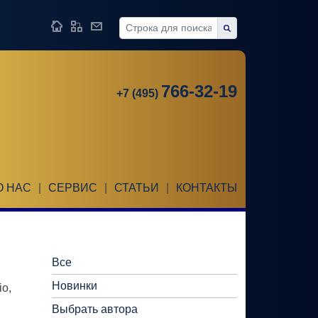
766-32-19
+7 (495)
О НАС
|
СЕРВИС
|
СТАТЬИ
|
КОНТАКТЫ
Все
Новинки
o,
Выбрать автора