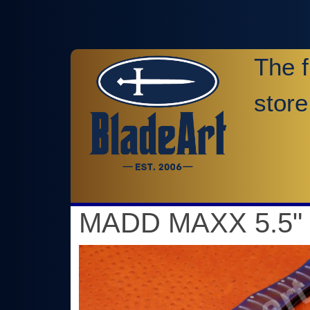
The f
store
MADD MAXX 5.5