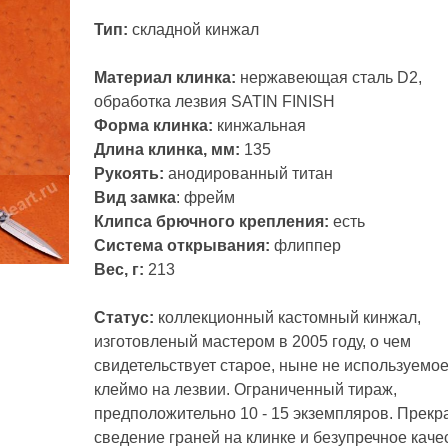
Тип:
складной кинжал
Материал клинка:
нержавеющая сталь D2,
обработка лезвия SATIN FINISH
Форма клинка:
кинжальная
Длина клинка, мм:
135
Рукоять:
анодированный титан
Вид замка
: фрейм
Клипса брючного крепления:
есть
Система открывания:
флиппер
Вес, г:
213
Статус:
коллекционный кастомный кинжал,
изготовленый мастером в 2005 году, о чем
свидетельствует старое, ныне не используемо
клеймо на лезвии. Ограниченный тираж,
предположительно 10 - 15 экземпляров. Прекр
сведение граней на клинке и безупречное каче